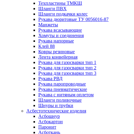
Техпластины ТМКЩ
Шланги ПВХ
Шланги подкачки колес
Рукава дюритовые ТУ 0056016-87
Манжеты
Рукава всасывающие
Хомуты и соединения
Рукава напорные
Клей 88
Ковры резиновые
Лента конвейерная
Рукава для газосварки тип 1
Рукава для газосварки тип 2
Рукава для газосварки тип 3
Рукава РВД
Рукава паропроводные
Рукава пневматические
Рукава с нитяным оплетом
Шланги поливочные
Шнуры и трубки
Асбестотехнические изделия
Асбошнур
Асбокартон
Паронит
Асботкань