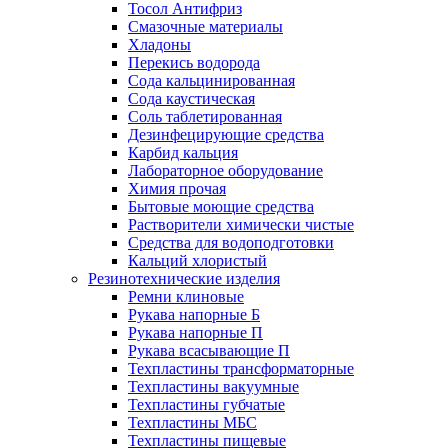
Тосол Антифриз
Смазочные материалы
Хладоны
Перекись водорода
Сода кальцинированная
Сода каустическая
Соль таблетированная
Дезинфецирующие средства
Карбид кальция
Лабораторное оборудование
Химия прочая
Бытовые моющие средства
Растворители химически чистые
Средства для водоподготовки
Кальций хлористый
Резинотехнические изделия
Ремни клиновые
Рукава напорные Б
Рукава напорные П
Рукава всасывающие П
Техпластины трансформаторные
Техпластины вакуумные
Техпластины губчатые
Техпластины МБС
Техпластины пищевые