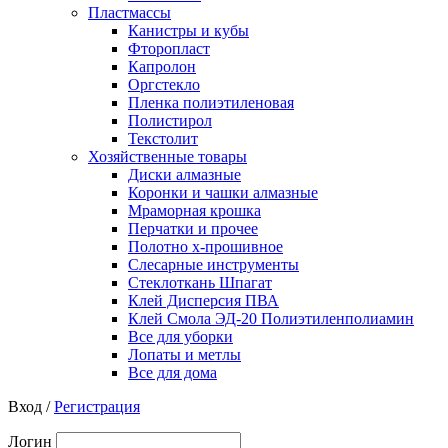
Пластмассы
Канистры и кубы
Фторопласт
Капролон
Оргстекло
Пленка полиэтиленовая
Полистирол
Текстолит
Хозяйственные товары
Диски алмазные
Коронки и чашки алмазные
Мраморная крошка
Перчатки и прочее
Полотно х-прошивное
Слесарные инструменты
Стеклоткань Шпагат
Клей Дисперсия ПВА
Клей Смола ЭД-20 Полиэтиленполиамин
Все для уборки
Лопаты и метлы
Все для дома
Вход /
Регистрация
Логин