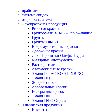
прайс-лист
система скидок
отсрочка платежа
Лакокрасочная продукция
Prodecor краски
Грунт-эмали ХВ-0278 по ржавчине
Грунты
Грунты ГФ-021
Водоэмульсионные краски
Дорожные краски
Лаки Пропитки Олифы Пудра
Малярные инструменты
Растворители
Автомобильные краски
Эмали ГФ АС КО ЭП ХВ ХС
Эмали НЦ
Жидкое стекло
Аэрозольные краски
Колеры для красок
Эмали ПФ
Эмали ПФС Стрела
Химическая продукция
Кислоты