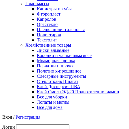
Пластмассы
Канистры и кубы
Фторопласт
Капролон
Оргстекло
Пленка полиэтиленовая
Полистирол
Текстолит
Хозяйственные товары
Диски алмазные
Коронки и чашки алмазные
Мраморная крошка
Перчатки и прочее
Полотно х-прошивное
Слесарные инструменты
Стеклоткань Шпагат
Клей Дисперсия ПВА
Клей Смола ЭД-20 Полиэтиленполиамин
Все для уборки
Лопаты и метлы
Все для дома
Вход /
Регистрация
Логин