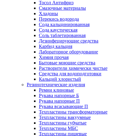
Тосол Антифриз
Смазочные материалы
Хладоны
Перекись водорода
Сода кальцинированная
Сода каустическая
Соль таблетированная
Дезинфецирующие средства
Карбид кальция
Лабораторное оборудование
Химия прочая
Бытовые моющие средства
Растворители химически чистые
Средства для водоподготовки
Кальций хлористый
Резинотехнические изделия
Ремни клиновые
Рукава напорные Б
Рукава напорные П
Рукава всасывающие П
Техпластины трансформаторные
Техпластины вакуумные
Техпластины губчатые
Техпластины МБС
Техпластины пищевые