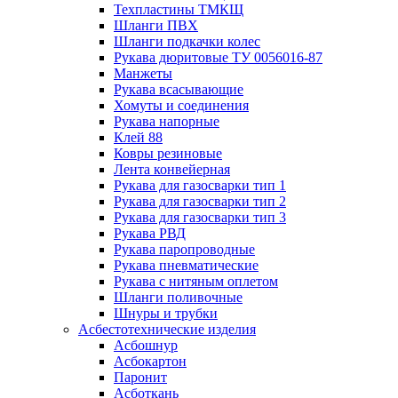
Техпластины ТМКЩ
Шланги ПВХ
Шланги подкачки колес
Рукава дюритовые ТУ 0056016-87
Манжеты
Рукава всасывающие
Хомуты и соединения
Рукава напорные
Клей 88
Ковры резиновые
Лента конвейерная
Рукава для газосварки тип 1
Рукава для газосварки тип 2
Рукава для газосварки тип 3
Рукава РВД
Рукава паропроводные
Рукава пневматические
Рукава с нитяным оплетом
Шланги поливочные
Шнуры и трубки
Асбестотехнические изделия
Асбошнур
Асбокартон
Паронит
Асботкань