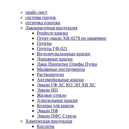
прайс-лист
система скидок
отсрочка платежа
Лакокрасочная продукция
Prodecor краски
Грунт-эмали ХВ-0278 по ржавчине
Грунты
Грунты ГФ-021
Водоэмульсионные краски
Дорожные краски
Лаки Пропитки Олифы Пудра
Малярные инструменты
Растворители
Автомобильные краски
Эмали ГФ АС КО ЭП ХВ ХС
Эмали НЦ
Жидкое стекло
Аэрозольные краски
Колеры для красок
Эмали ПФ
Эмали ПФС Стрела
Химическая продукция
Кислоты