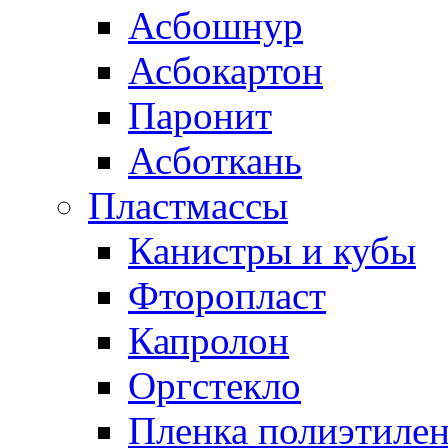
Асбошнур
Асбокартон
Паронит
Асботкань
Пластмассы
Канистры и кубы
Фторопласт
Капролон
Оргстекло
Пленка полиэтилен