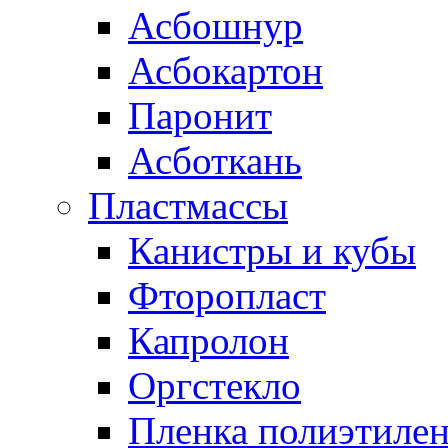
Асбошнур
Асбокартон
Паронит
Асботкань
Пластмассы
Канистры и кубы
Фторопласт
Капролон
Оргстекло
Пленка полиэтилен