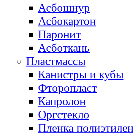
Асбошнур
Асбокартон
Паронит
Асботкань
Пластмассы
Канистры и кубы
Фторопласт
Капролон
Оргстекло
Пленка полиэтилен