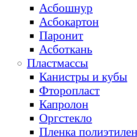
Асбошнур
Асбокартон
Паронит
Асботкань
Пластмассы
Канистры и кубы
Фторопласт
Капролон
Оргстекло
Пленка полиэтилен