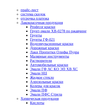
прайс-лист
система скидок
отсрочка платежа
Лакокрасочная продукция
Prodecor краски
Грунт-эмали ХВ-0278 по ржавчине
Грунты
Грунты ГФ-021
Водоэмульсионные краски
Дорожные краски
Лаки Пропитки Олифы Пудра
Малярные инструменты
Растворители
Автомобильные краски
Эмали ГФ АС КО ЭП ХВ ХС
Эмали НЦ
Жидкое стекло
Аэрозольные краски
Колеры для красок
Эмали ПФ
Эмали ПФС Стрела
Химическая продукция
Кислоты