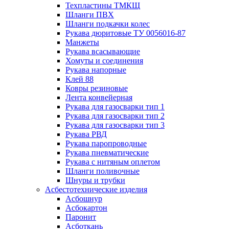
Техпластины ТМКЩ
Шланги ПВХ
Шланги подкачки колес
Рукава дюритовые ТУ 0056016-87
Манжеты
Рукава всасывающие
Хомуты и соединения
Рукава напорные
Клей 88
Ковры резиновые
Лента конвейерная
Рукава для газосварки тип 1
Рукава для газосварки тип 2
Рукава для газосварки тип 3
Рукава РВД
Рукава паропроводные
Рукава пневматические
Рукава с нитяным оплетом
Шланги поливочные
Шнуры и трубки
Асбестотехнические изделия
Асбошнур
Асбокартон
Паронит
Асботкань