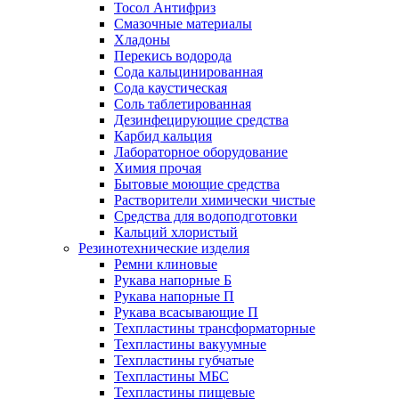
Тосол Антифриз
Смазочные материалы
Хладоны
Перекись водорода
Сода кальцинированная
Сода каустическая
Соль таблетированная
Дезинфецирующие средства
Карбид кальция
Лабораторное оборудование
Химия прочая
Бытовые моющие средства
Растворители химически чистые
Средства для водоподготовки
Кальций хлористый
Резинотехнические изделия
Ремни клиновые
Рукава напорные Б
Рукава напорные П
Рукава всасывающие П
Техпластины трансформаторные
Техпластины вакуумные
Техпластины губчатые
Техпластины МБС
Техпластины пищевые