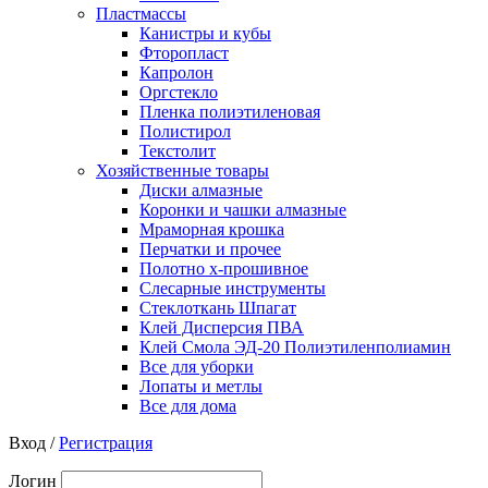
Пластмассы
Канистры и кубы
Фторопласт
Капролон
Оргстекло
Пленка полиэтиленовая
Полистирол
Текстолит
Хозяйственные товары
Диски алмазные
Коронки и чашки алмазные
Мраморная крошка
Перчатки и прочее
Полотно х-прошивное
Слесарные инструменты
Стеклоткань Шпагат
Клей Дисперсия ПВА
Клей Смола ЭД-20 Полиэтиленполиамин
Все для уборки
Лопаты и метлы
Все для дома
Вход /
Регистрация
Логин