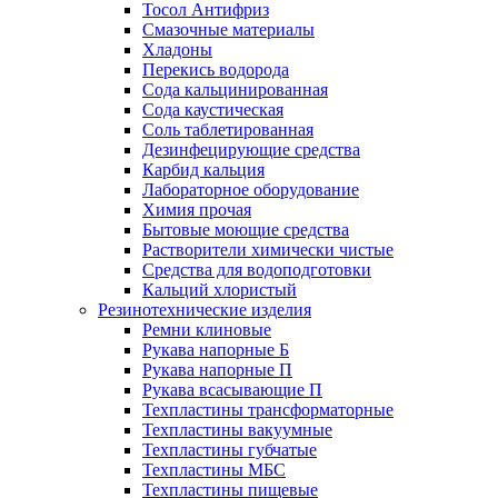
Тосол Антифриз
Смазочные материалы
Хладоны
Перекись водорода
Сода кальцинированная
Сода каустическая
Соль таблетированная
Дезинфецирующие средства
Карбид кальция
Лабораторное оборудование
Химия прочая
Бытовые моющие средства
Растворители химически чистые
Средства для водоподготовки
Кальций хлористый
Резинотехнические изделия
Ремни клиновые
Рукава напорные Б
Рукава напорные П
Рукава всасывающие П
Техпластины трансформаторные
Техпластины вакуумные
Техпластины губчатые
Техпластины МБС
Техпластины пищевые