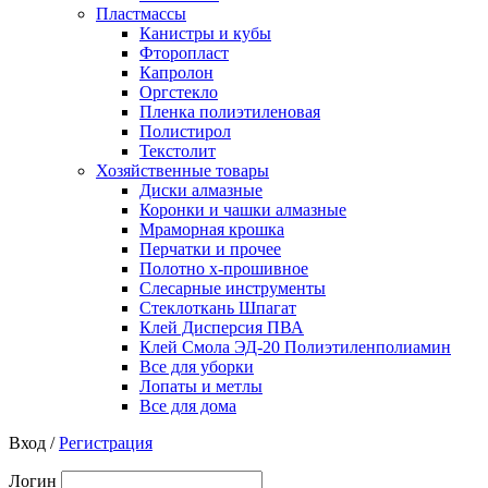
Пластмассы
Канистры и кубы
Фторопласт
Капролон
Оргстекло
Пленка полиэтиленовая
Полистирол
Текстолит
Хозяйственные товары
Диски алмазные
Коронки и чашки алмазные
Мраморная крошка
Перчатки и прочее
Полотно х-прошивное
Слесарные инструменты
Стеклоткань Шпагат
Клей Дисперсия ПВА
Клей Смола ЭД-20 Полиэтиленполиамин
Все для уборки
Лопаты и метлы
Все для дома
Вход /
Регистрация
Логин