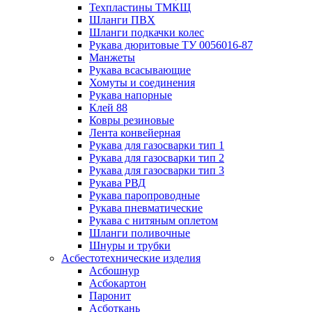
Техпластины ТМКЩ
Шланги ПВХ
Шланги подкачки колес
Рукава дюритовые ТУ 0056016-87
Манжеты
Рукава всасывающие
Хомуты и соединения
Рукава напорные
Клей 88
Ковры резиновые
Лента конвейерная
Рукава для газосварки тип 1
Рукава для газосварки тип 2
Рукава для газосварки тип 3
Рукава РВД
Рукава паропроводные
Рукава пневматические
Рукава с нитяным оплетом
Шланги поливочные
Шнуры и трубки
Асбестотехнические изделия
Асбошнур
Асбокартон
Паронит
Асботкань