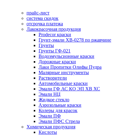
прайс-лист
система скидок
отсрочка платежа
Лакокрасочная продукция
Prodecor краски
Грунт-эмали ХВ-0278 по ржавчине
Грунты
Грунты ГФ-021
Водоэмульсионные краски
Дорожные краски
Лаки Пропитки Олифы Пудра
Малярные инструменты
Растворители
Автомобильные краски
Эмали ГФ АС КО ЭП ХВ ХС
Эмали НЦ
Жидкое стекло
Аэрозольные краски
Колеры для красок
Эмали ПФ
Эмали ПФС Стрела
Химическая продукция
Кислоты