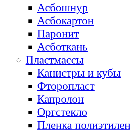
Асбошнур
Асбокартон
Паронит
Асботкань
Пластмассы
Канистры и кубы
Фторопласт
Капролон
Оргстекло
Пленка полиэтилен