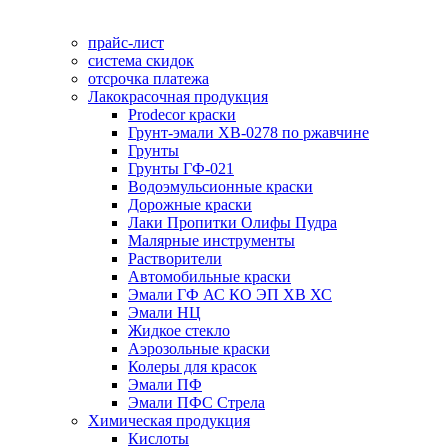
прайс-лист
система скидок
отсрочка платежа
Лакокрасочная продукция
Prodecor краски
Грунт-эмали ХВ-0278 по ржавчине
Грунты
Грунты ГФ-021
Водоэмульсионные краски
Дорожные краски
Лаки Пропитки Олифы Пудра
Малярные инструменты
Растворители
Автомобильные краски
Эмали ГФ АС КО ЭП ХВ ХС
Эмали НЦ
Жидкое стекло
Аэрозольные краски
Колеры для красок
Эмали ПФ
Эмали ПФС Стрела
Химическая продукция
Кислоты