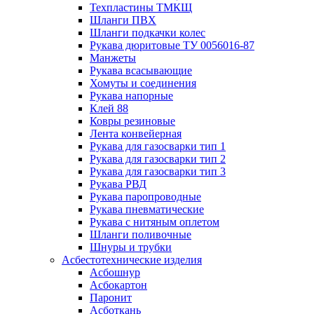
Техпластины ТМКЩ
Шланги ПВХ
Шланги подкачки колес
Рукава дюритовые ТУ 0056016-87
Манжеты
Рукава всасывающие
Хомуты и соединения
Рукава напорные
Клей 88
Ковры резиновые
Лента конвейерная
Рукава для газосварки тип 1
Рукава для газосварки тип 2
Рукава для газосварки тип 3
Рукава РВД
Рукава паропроводные
Рукава пневматические
Рукава с нитяным оплетом
Шланги поливочные
Шнуры и трубки
Асбестотехнические изделия
Асбошнур
Асбокартон
Паронит
Асботкань