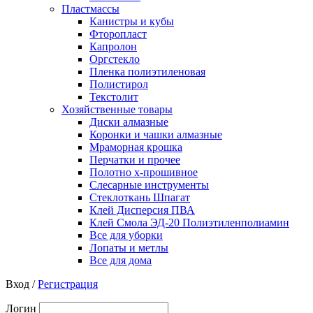
Пластмассы
Канистры и кубы
Фторопласт
Капролон
Оргстекло
Пленка полиэтиленовая
Полистирол
Текстолит
Хозяйственные товары
Диски алмазные
Коронки и чашки алмазные
Мраморная крошка
Перчатки и прочее
Полотно х-прошивное
Слесарные инструменты
Стеклоткань Шпагат
Клей Дисперсия ПВА
Клей Смола ЭД-20 Полиэтиленполиамин
Все для уборки
Лопаты и метлы
Все для дома
Вход /
Регистрация
Логин