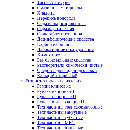
Тосол Антифриз
Смазочные материалы
Хладоны
Перекись водорода
Сода кальцинированная
Сода каустическая
Соль таблетированная
Дезинфецирующие средства
Карбид кальция
Лабораторное оборудование
Химия прочая
Бытовые моющие средства
Растворители химически чистые
Средства для водоподготовки
Кальций хлористый
Резинотехнические изделия
Ремни клиновые
Рукава напорные Б
Рукава напорные П
Рукава всасывающие П
Техпластины трансформаторные
Техпластины вакуумные
Техпластины губчатые
Техпластины МБС
Техпластины пищевые