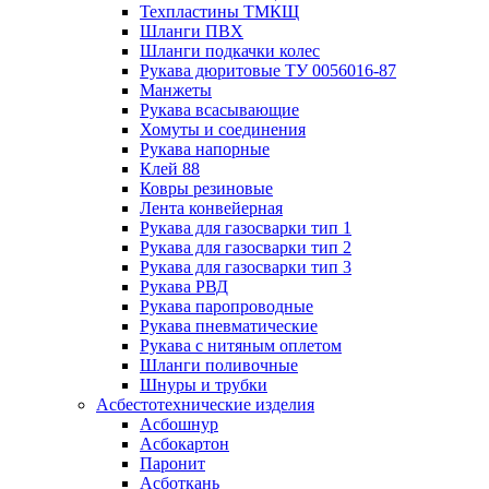
Техпластины ТМКЩ
Шланги ПВХ
Шланги подкачки колес
Рукава дюритовые ТУ 0056016-87
Манжеты
Рукава всасывающие
Хомуты и соединения
Рукава напорные
Клей 88
Ковры резиновые
Лента конвейерная
Рукава для газосварки тип 1
Рукава для газосварки тип 2
Рукава для газосварки тип 3
Рукава РВД
Рукава паропроводные
Рукава пневматические
Рукава с нитяным оплетом
Шланги поливочные
Шнуры и трубки
Асбестотехнические изделия
Асбошнур
Асбокартон
Паронит
Асботкань