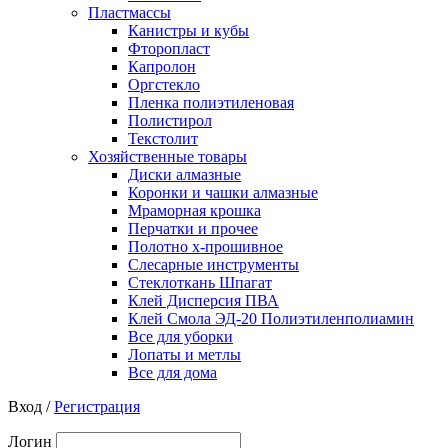
Пластмассы
Канистры и кубы
Фторопласт
Капролон
Оргстекло
Пленка полиэтиленовая
Полистирол
Текстолит
Хозяйственные товары
Диски алмазные
Коронки и чашки алмазные
Мраморная крошка
Перчатки и прочее
Полотно х-прошивное
Слесарные инструменты
Стеклоткань Шпагат
Клей Дисперсия ПВА
Клей Смола ЭД-20 Полиэтиленполиамин
Все для уборки
Лопаты и метлы
Все для дома
Вход /
Регистрация
Логин