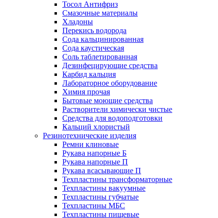
Тосол Антифриз
Смазочные материалы
Хладоны
Перекись водорода
Сода кальцинированная
Сода каустическая
Соль таблетированная
Дезинфецирующие средства
Карбид кальция
Лабораторное оборудование
Химия прочая
Бытовые моющие средства
Растворители химически чистые
Средства для водоподготовки
Кальций хлористый
Резинотехнические изделия
Ремни клиновые
Рукава напорные Б
Рукава напорные П
Рукава всасывающие П
Техпластины трансформаторные
Техпластины вакуумные
Техпластины губчатые
Техпластины МБС
Техпластины пищевые