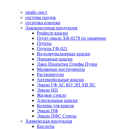
прайс-лист
система скидок
отсрочка платежа
Лакокрасочная продукция
Prodecor краски
Грунт-эмали ХВ-0278 по ржавчине
Грунты
Грунты ГФ-021
Водоэмульсионные краски
Дорожные краски
Лаки Пропитки Олифы Пудра
Малярные инструменты
Растворители
Автомобильные краски
Эмали ГФ АС КО ЭП ХВ ХС
Эмали НЦ
Жидкое стекло
Аэрозольные краски
Колеры для красок
Эмали ПФ
Эмали ПФС Стрела
Химическая продукция
Кислоты