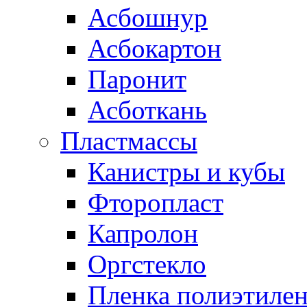
Асбошнур
Асбокартон
Паронит
Асботкань
Пластмассы
Канистры и кубы
Фторопласт
Капролон
Оргстекло
Пленка полиэтилен