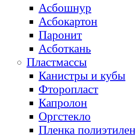
Асбошнур
Асбокартон
Паронит
Асботкань
Пластмассы
Канистры и кубы
Фторопласт
Капролон
Оргстекло
Пленка полиэтилен