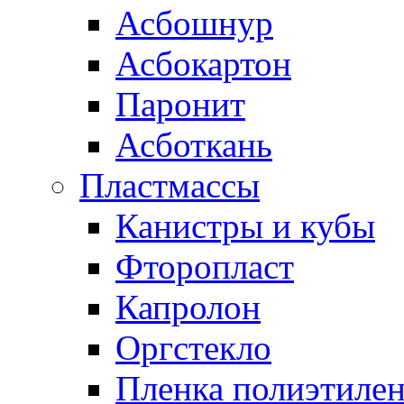
Асбошнур
Асбокартон
Паронит
Асботкань
Пластмассы
Канистры и кубы
Фторопласт
Капролон
Оргстекло
Пленка полиэтилен