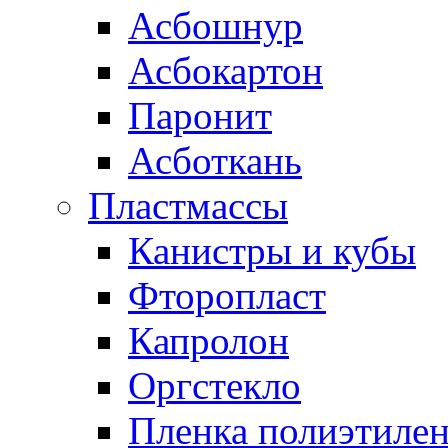
Асбошнур
Асбокартон
Паронит
Асботкань
Пластмассы
Канистры и кубы
Фторопласт
Капролон
Оргстекло
Пленка полиэтилен