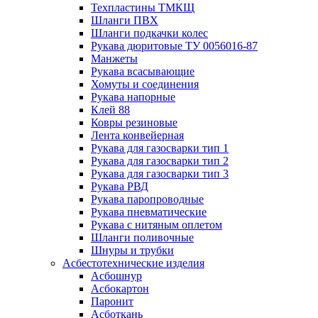
Техпластины ТМКЩ
Шланги ПВХ
Шланги подкачки колес
Рукава дюритовые ТУ 0056016-87
Манжеты
Рукава всасывающие
Хомуты и соединения
Рукава напорные
Клей 88
Ковры резиновые
Лента конвейерная
Рукава для газосварки тип 1
Рукава для газосварки тип 2
Рукава для газосварки тип 3
Рукава РВД
Рукава паропроводные
Рукава пневматические
Рукава с нитяным оплетом
Шланги поливочные
Шнуры и трубки
Асбестотехнические изделия
Асбошнур
Асбокартон
Паронит
Асботкань