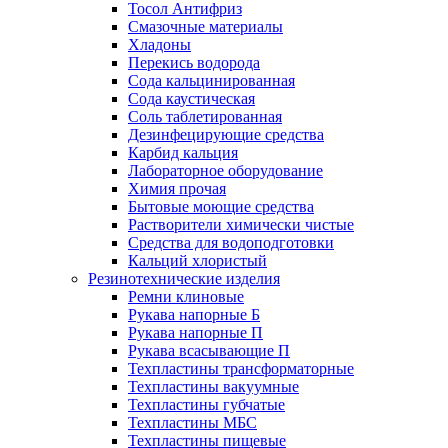
Тосол Антифриз
Смазочные материалы
Хладоны
Перекись водорода
Сода кальцинированная
Сода каустическая
Соль таблетированная
Дезинфецирующие средства
Карбид кальция
Лабораторное оборудование
Химия прочая
Бытовые моющие средства
Растворители химически чистые
Средства для водоподготовки
Кальций хлористый
Резинотехнические изделия
Ремни клиновые
Рукава напорные Б
Рукава напорные П
Рукава всасывающие П
Техпластины трансформаторные
Техпластины вакуумные
Техпластины губчатые
Техпластины МБС
Техпластины пищевые