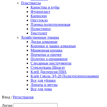
Пластмассы
Канистры и кубы
Фторопласт
Капролон
Оргстекло
Пленка полиэтиленовая
Полистирол
Текстолит
Хозяйственные товары
Диски алмазные
Коронки и чашки алмазные
Мраморная крошка
Перчатки и прочее
Полотно х-прошивное
Слесарные инструменты
Стеклоткань Шпагат
Клей Дисперсия ПВА
Клей Смола ЭД-20 Полиэтиленполиамин
Все для уборки
Лопаты и метлы
Все для дома
Вход /
Регистрация
Логин