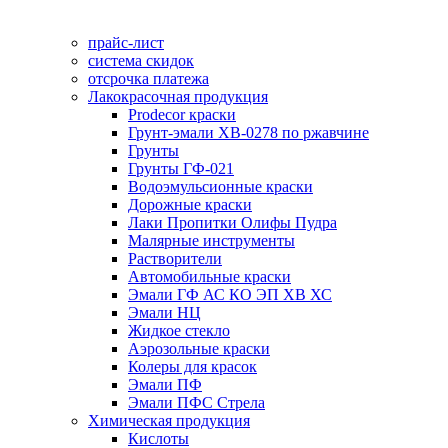
прайс-лист
система скидок
отсрочка платежа
Лакокрасочная продукция
Prodecor краски
Грунт-эмали ХВ-0278 по ржавчине
Грунты
Грунты ГФ-021
Водоэмульсионные краски
Дорожные краски
Лаки Пропитки Олифы Пудра
Малярные инструменты
Растворители
Автомобильные краски
Эмали ГФ АС КО ЭП ХВ ХС
Эмали НЦ
Жидкое стекло
Аэрозольные краски
Колеры для красок
Эмали ПФ
Эмали ПФС Стрела
Химическая продукция
Кислоты