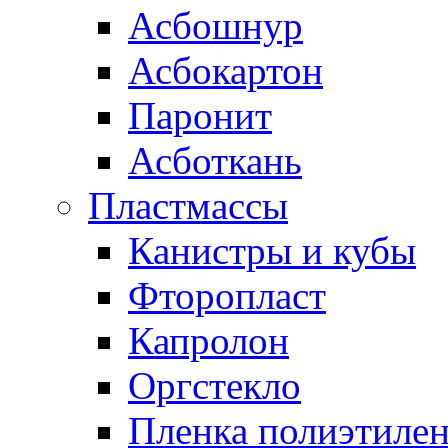
Асбошнур
Асбокартон
Паронит
Асботкань
Пластмассы
Канистры и кубы
Фторопласт
Капролон
Оргстекло
Пленка полиэтилен