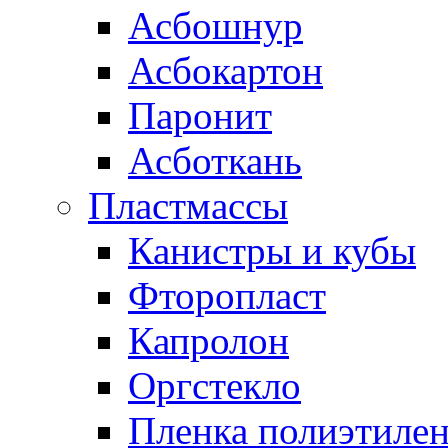
Асбошнур
Асбокартон
Паронит
Асботкань
Пластмассы
Канистры и кубы
Фторопласт
Капролон
Оргстекло
Пленка полиэтилен