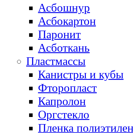
Асбошнур
Асбокартон
Паронит
Асботкань
Пластмассы
Канистры и кубы
Фторопласт
Капролон
Оргстекло
Пленка полиэтилен