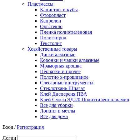
Пластмассы
Канистры и кубы
Фторопласт
Капролон
Оргстекло
Пленка полиэтиленовая
Полистирол
Текстолит
Хозяйственные товары
Диски алмазные
Коронки и чашки алмазные
Мраморная крошка
Перчатки и прочее
Полотно х-прошивное
Слесарные инструменты
Стеклоткань Шпагат
Клей Дисперсия ПВА
Клей Смола ЭД-20 Полиэтиленполиамин
Все для уборки
Лопаты и метлы
Все для дома
Вход /
Регистрация
Логин