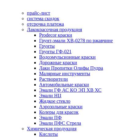
прайс-лист
система скидок
отсрочка платежа
Лакокрасочная продукция
Prodecor краски
Грунт-эмали ХВ-0278 по ржавчине
Грунты
Грунты ГФ-021
Водоэмульсионные краски
Дорожные краски
Лаки Пропитки Олифы Пудра
Малярные инструменты
Растворители
Автомобильные краски
Эмали ГФ АС КО ЭП ХВ ХС
Эмали НЦ
Жидкое стекло
Аэрозольные краски
Колеры для красок
Эмали ПФ
Эмали ПФС Стрела
Химическая продукция
Кислоты