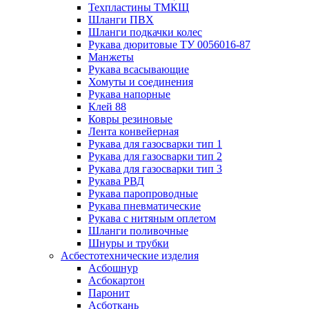
Техпластины ТМКЩ
Шланги ПВХ
Шланги подкачки колес
Рукава дюритовые ТУ 0056016-87
Манжеты
Рукава всасывающие
Хомуты и соединения
Рукава напорные
Клей 88
Ковры резиновые
Лента конвейерная
Рукава для газосварки тип 1
Рукава для газосварки тип 2
Рукава для газосварки тип 3
Рукава РВД
Рукава паропроводные
Рукава пневматические
Рукава с нитяным оплетом
Шланги поливочные
Шнуры и трубки
Асбестотехнические изделия
Асбошнур
Асбокартон
Паронит
Асботкань