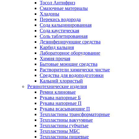
Тосол Антифриз
Смазочные материалы
Хладоны
Перекись водорода
Сода кальцинированная
Сода каустическая
Соль таблетированная
Дезинфецирующие средства
Карбид кальция
Лабораторное оборудование
Химия прочая
Бытовые моющие средства
Растворители химически чистые
Средства для водоподготовки
Кальций хлористый
Резинотехнические изделия
Ремни клиновые
Рукава напорные Б
Рукава напорные П
Рукава всасывающие П
Техпластины трансформаторные
Техпластины вакуумные
Техпластины губчатые
Техпластины МБС
Техпластины пищевые