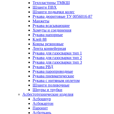
Техпластины ТМКЩ
Шланги ПВХ
Шланги подкачки колес
Рукава дюритовые ТУ 0056016-87
Манжеты
Рукава всасывающие
Хомуты и соединения
Рукава напорные
Клей 88
Ковры резиновые
Лента конвейерная
Рукава для газосварки тип 1
Рукава для газосварки тип 2
Рукава для газосварки тип 3
Рукава РВД
Рукава паропроводные
Рукава пневматические
Рукава с нитяным оплетом
Шланги поливочные
Шнуры и трубки
Асбестотехнические изделия
Асбошнур
Асбокартон
Паронит
Асботкань