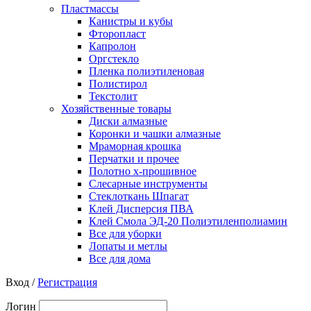
Пластмассы
Канистры и кубы
Фторопласт
Капролон
Оргстекло
Пленка полиэтиленовая
Полистирол
Текстолит
Хозяйственные товары
Диски алмазные
Коронки и чашки алмазные
Мраморная крошка
Перчатки и прочее
Полотно х-прошивное
Слесарные инструменты
Стеклоткань Шпагат
Клей Дисперсия ПВА
Клей Смола ЭД-20 Полиэтиленполиамин
Все для уборки
Лопаты и метлы
Все для дома
Вход /
Регистрация
Логин