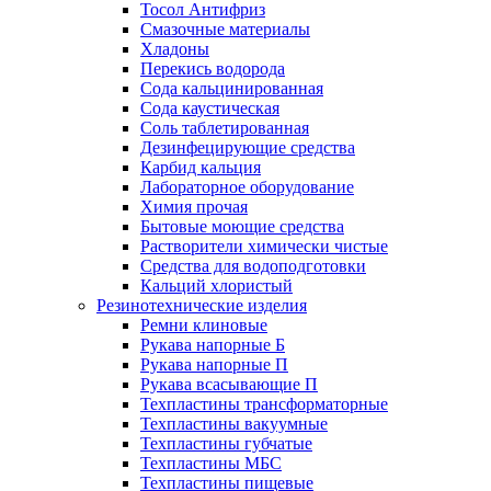
Тосол Антифриз
Смазочные материалы
Хладоны
Перекись водорода
Сода кальцинированная
Сода каустическая
Соль таблетированная
Дезинфецирующие средства
Карбид кальция
Лабораторное оборудование
Химия прочая
Бытовые моющие средства
Растворители химически чистые
Средства для водоподготовки
Кальций хлористый
Резинотехнические изделия
Ремни клиновые
Рукава напорные Б
Рукава напорные П
Рукава всасывающие П
Техпластины трансформаторные
Техпластины вакуумные
Техпластины губчатые
Техпластины МБС
Техпластины пищевые