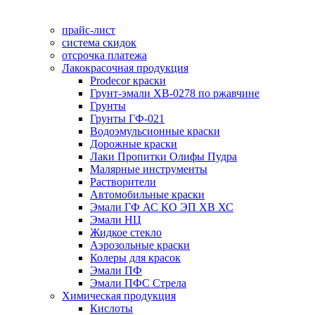
прайс-лист
система скидок
отсрочка платежа
Лакокрасочная продукция
Prodecor краски
Грунт-эмали ХВ-0278 по ржавчине
Грунты
Грунты ГФ-021
Водоэмульсионные краски
Дорожные краски
Лаки Пропитки Олифы Пудра
Малярные инструменты
Растворители
Автомобильные краски
Эмали ГФ АС КО ЭП ХВ ХС
Эмали НЦ
Жидкое стекло
Аэрозольные краски
Колеры для красок
Эмали ПФ
Эмали ПФС Стрела
Химическая продукция
Кислоты