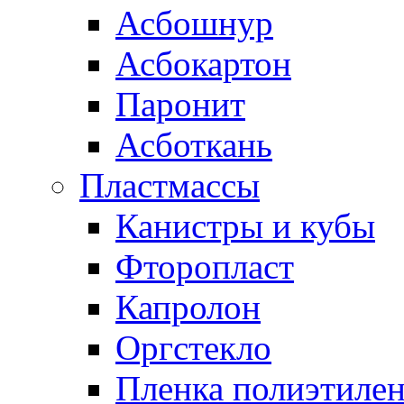
Асбошнур
Асбокартон
Паронит
Асботкань
Пластмассы
Канистры и кубы
Фторопласт
Капролон
Оргстекло
Пленка полиэтилен