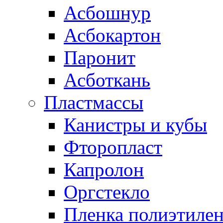
Асбошнур
Асбокартон
Паронит
Асботкань
Пластмассы
Канистры и кубы
Фторопласт
Капролон
Оргстекло
Пленка полиэтилен