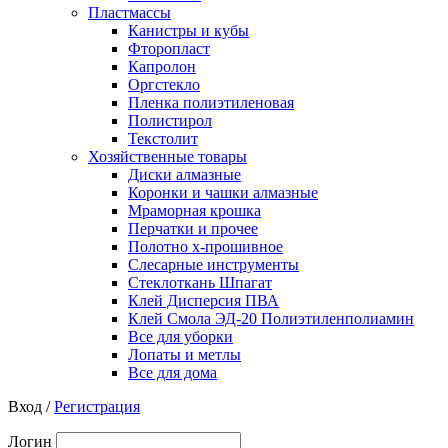
Пластмассы
Канистры и кубы
Фторопласт
Капролон
Оргстекло
Пленка полиэтиленовая
Полистирол
Текстолит
Хозяйственные товары
Диски алмазные
Коронки и чашки алмазные
Мраморная крошка
Перчатки и прочее
Полотно х-прошивное
Слесарные инструменты
Стеклоткань Шпагат
Клей Дисперсия ПВА
Клей Смола ЭД-20 Полиэтиленполиамин
Все для уборки
Лопаты и метлы
Все для дома
Вход /
Регистрация
Логин