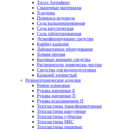
Тосол Антифриз
Смазочные материалы
Хладоны
Перекись водорода
Сода кальцинированная
Сода каустическая
Соль таблетированная
Дезинфецирующие средства
Карбид кальция
Лабораторное оборудование
Химия прочая
Бытовые моющие средства
Растворители химически чистые
Средства для водоподготовки
Кальций хлористый
Резинотехнические изделия
Ремни клиновые
Рукава напорные Б
Рукава напорные П
Рукава всасывающие П
Техпластины трансформаторные
Техпластины вакуумные
Техпластины губчатые
Техпластины МБС
Техпластины пищевые