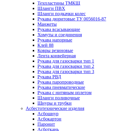
Техпластины ТМКЩ
Шланги ПВХ
Шланги подкачки колес
Рукава дюритовые ТУ 0056016-87
Манжеты
Рукава всасывающие
Хомуты и соединения
Рукава напорные
Клей 88
Ковры резиновые
Лента конвейерная
Рукава для газосварки тип 1
Рукава для газосварки тип 2
Рукава для газосварки тип 3
Рукава РВД
Рукава паропроводные
Рукава пневматические
Рукава с нитяным оплетом
Шланги поливочные
Шнуры и трубки
Асбестотехнические изделия
Асбошнур
Асбокартон
Паронит
Асботкань