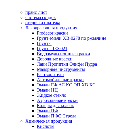
прайс-лист
система скидок
отсрочка платежа
Лакокрасочная продукция
Prodecor краски
Грунт-эмали ХВ-0278 по ржавчине
Грунты
Грунты ГФ-021
Водоэмульсионные краски
Дорожные краски
Лаки Пропитки Олифы Пудра
Малярные инструменты
Растворители
Автомобильные краски
Эмали ГФ АС КО ЭП ХВ ХС
Эмали НЦ
Жидкое стекло
Аэрозольные краски
Колеры для красок
Эмали ПФ
Эмали ПФС Стрела
Химическая продукция
Кислоты