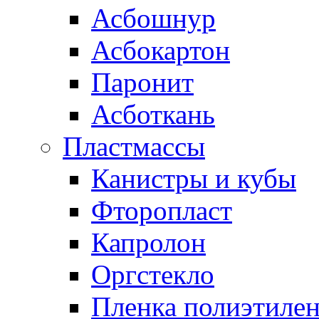
Асбошнур
Асбокартон
Паронит
Асботкань
Пластмассы
Канистры и кубы
Фторопласт
Капролон
Оргстекло
Пленка полиэтилен