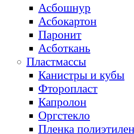
Асбошнур
Асбокартон
Паронит
Асботкань
Пластмассы
Канистры и кубы
Фторопласт
Капролон
Оргстекло
Пленка полиэтилен