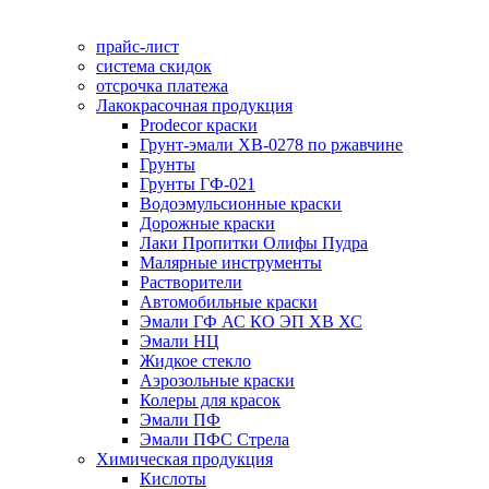
прайс-лист
система скидок
отсрочка платежа
Лакокрасочная продукция
Prodecor краски
Грунт-эмали ХВ-0278 по ржавчине
Грунты
Грунты ГФ-021
Водоэмульсионные краски
Дорожные краски
Лаки Пропитки Олифы Пудра
Малярные инструменты
Растворители
Автомобильные краски
Эмали ГФ АС КО ЭП ХВ ХС
Эмали НЦ
Жидкое стекло
Аэрозольные краски
Колеры для красок
Эмали ПФ
Эмали ПФС Стрела
Химическая продукция
Кислоты