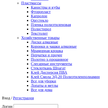
Пластмассы
Канистры и кубы
Фторопласт
Капролон
Оргстекло
Пленка полиэтиленовая
Полистирол
Текстолит
Хозяйственные товары
Диски алмазные
Коронки и чашки алмазные
Мраморная крошка
Перчатки и прочее
Полотно х-прошивное
Слесарные инструменты
Стеклоткань Шпагат
Клей Дисперсия ПВА
Клей Смола ЭД-20 Полиэтиленполиамин
Все для уборки
Лопаты и метлы
Все для дома
Вход /
Регистрация
Логин