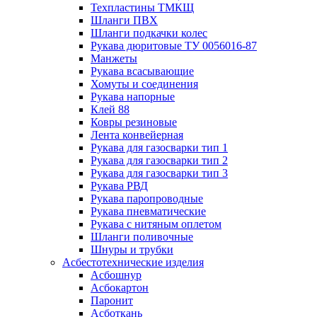
Техпластины ТМКЩ
Шланги ПВХ
Шланги подкачки колес
Рукава дюритовые ТУ 0056016-87
Манжеты
Рукава всасывающие
Хомуты и соединения
Рукава напорные
Клей 88
Ковры резиновые
Лента конвейерная
Рукава для газосварки тип 1
Рукава для газосварки тип 2
Рукава для газосварки тип 3
Рукава РВД
Рукава паропроводные
Рукава пневматические
Рукава с нитяным оплетом
Шланги поливочные
Шнуры и трубки
Асбестотехнические изделия
Асбошнур
Асбокартон
Паронит
Асботкань