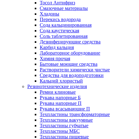
Тосол Антифриз
Смазочные материалы
Хладоны
Перекись водорода
Сода кальцинированная
Сода каустическая
Соль таблетированная
Дезинфецирующие средства
Карбид кальция
Лабораторное оборудование
Химия прочая
Бытовые моющие средства
Растворители химически чистые
Средства для водоподготовки
Кальций хлористый
Резинотехнические изделия
Ремни клиновые
Рукава напорные Б
Рукава напорные П
Рукава всасывающие П
Техпластины трансформаторные
Техпластины вакуумные
Техпластины губчатые
Техпластины МБС
Техпластины пищевые