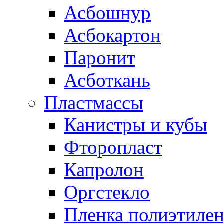
Асбошнур
Асбокартон
Паронит
Асботкань
Пластмассы
Канистры и кубы
Фторопласт
Капролон
Оргстекло
Пленка полиэтилен