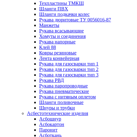
Техпластины ТМКЩ
Шланги ПВХ
Шланги подкачки колес
Рукава дюритовые ТУ 0056016-87
Манжеты
Рукава всасывающие
Хомуты и соединения
Рукава напорные
Клей 88
Ковры резиновые
Лента конвейерная
Рукава для газосварки тип 1
Рукава для газосварки тип 2
Рукава для газосварки тип 3
Рукава РВД
Рукава паропроводные
Рукава пневматические
Рукава с нитяным оплетом
Шланги поливочные
Шнуры и трубки
Асбестотехнические изделия
Асбошнур
Асбокартон
Паронит
Асботкань