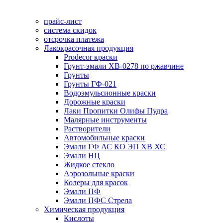
прайс-лист
система скидок
отсрочка платежа
Лакокрасочная продукция
Prodecor краски
Грунт-эмали ХВ-0278 по ржавчине
Грунты
Грунты ГФ-021
Водоэмульсионные краски
Дорожные краски
Лаки Пропитки Олифы Пудра
Малярные инструменты
Растворители
Автомобильные краски
Эмали ГФ АС КО ЭП ХВ ХС
Эмали НЦ
Жидкое стекло
Аэрозольные краски
Колеры для красок
Эмали ПФ
Эмали ПФС Стрела
Химическая продукция
Кислоты