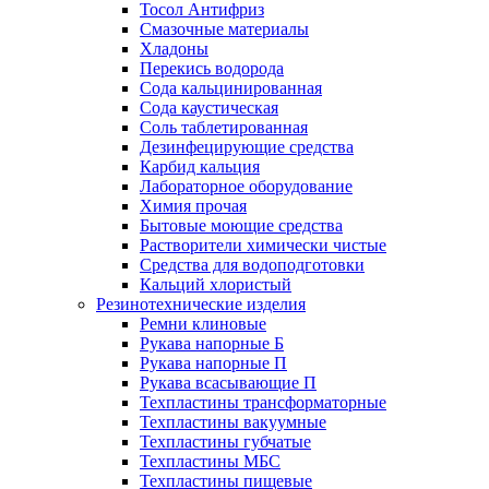
Тосол Антифриз
Смазочные материалы
Хладоны
Перекись водорода
Сода кальцинированная
Сода каустическая
Соль таблетированная
Дезинфецирующие средства
Карбид кальция
Лабораторное оборудование
Химия прочая
Бытовые моющие средства
Растворители химически чистые
Средства для водоподготовки
Кальций хлористый
Резинотехнические изделия
Ремни клиновые
Рукава напорные Б
Рукава напорные П
Рукава всасывающие П
Техпластины трансформаторные
Техпластины вакуумные
Техпластины губчатые
Техпластины МБС
Техпластины пищевые