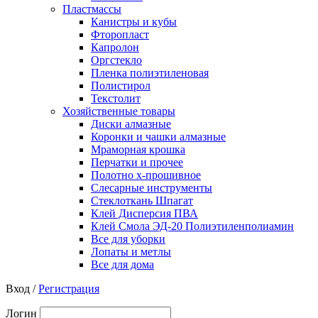
Пластмассы
Канистры и кубы
Фторопласт
Капролон
Оргстекло
Пленка полиэтиленовая
Полистирол
Текстолит
Хозяйственные товары
Диски алмазные
Коронки и чашки алмазные
Мраморная крошка
Перчатки и прочее
Полотно х-прошивное
Слесарные инструменты
Стеклоткань Шпагат
Клей Дисперсия ПВА
Клей Смола ЭД-20 Полиэтиленполиамин
Все для уборки
Лопаты и метлы
Все для дома
Вход /
Регистрация
Логин