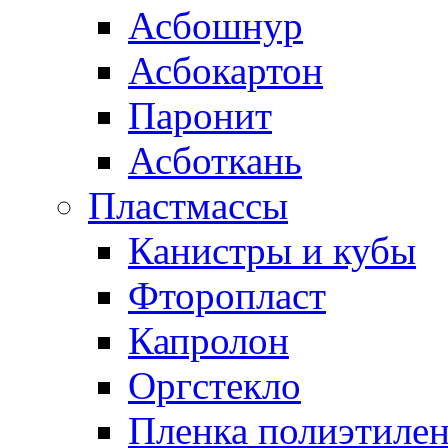
Асбошнур
Асбокартон
Паронит
Асботкань
Пластмассы
Канистры и кубы
Фторопласт
Капролон
Оргстекло
Пленка полиэтилен