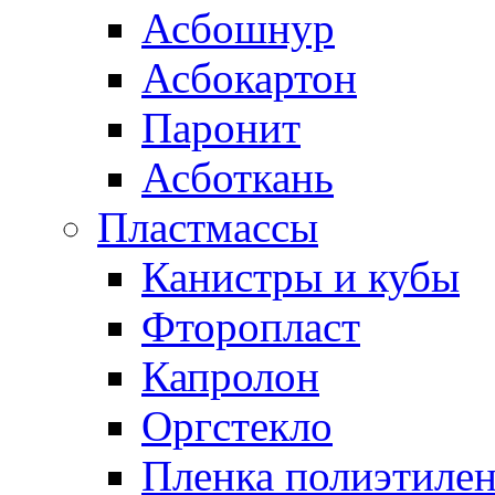
Асбошнур
Асбокартон
Паронит
Асботкань
Пластмассы
Канистры и кубы
Фторопласт
Капролон
Оргстекло
Пленка полиэтилен