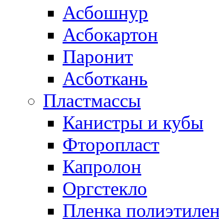
Асбошнур
Асбокартон
Паронит
Асботкань
Пластмассы
Канистры и кубы
Фторопласт
Капролон
Оргстекло
Пленка полиэтилен