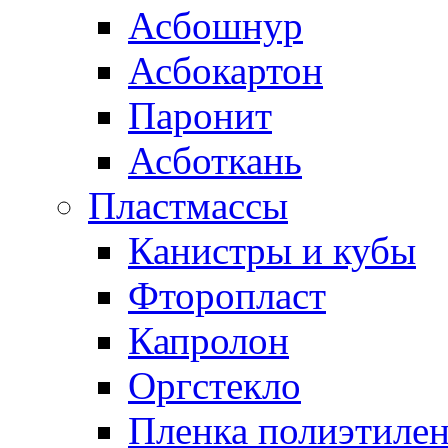
Асбошнур
Асбокартон
Паронит
Асботкань
Пластмассы
Канистры и кубы
Фторопласт
Капролон
Оргстекло
Пленка полиэтилен