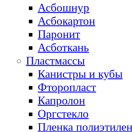
Асбошнур
Асбокартон
Паронит
Асботкань
Пластмассы
Канистры и кубы
Фторопласт
Капролон
Оргстекло
Пленка полиэтилен