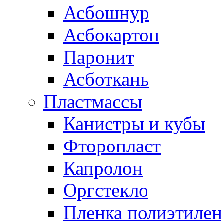
Асбошнур
Асбокартон
Паронит
Асботкань
Пластмассы
Канистры и кубы
Фторопласт
Капролон
Оргстекло
Пленка полиэтилен