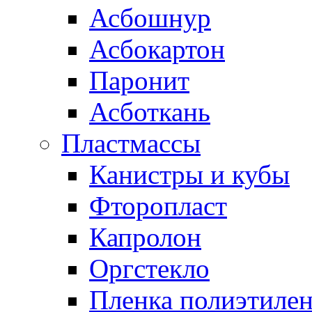
Асбошнур
Асбокартон
Паронит
Асботкань
Пластмассы
Канистры и кубы
Фторопласт
Капролон
Оргстекло
Пленка полиэтилен