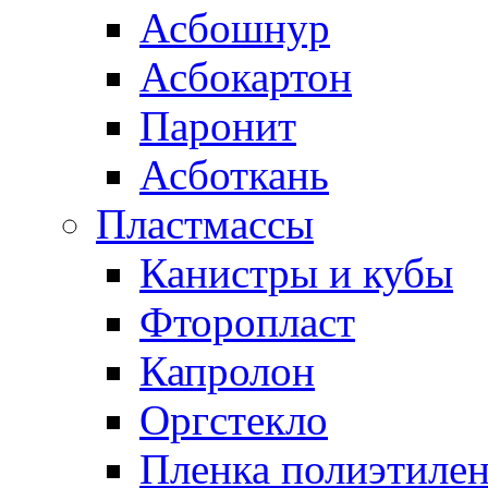
Асбошнур
Асбокартон
Паронит
Асботкань
Пластмассы
Канистры и кубы
Фторопласт
Капролон
Оргстекло
Пленка полиэтилен