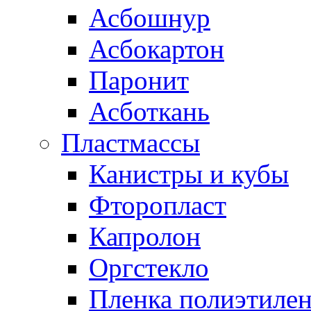
Асбошнур
Асбокартон
Паронит
Асботкань
Пластмассы
Канистры и кубы
Фторопласт
Капролон
Оргстекло
Пленка полиэтилен