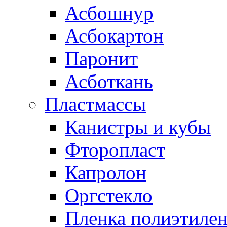
Асбошнур
Асбокартон
Паронит
Асботкань
Пластмассы
Канистры и кубы
Фторопласт
Капролон
Оргстекло
Пленка полиэтилен