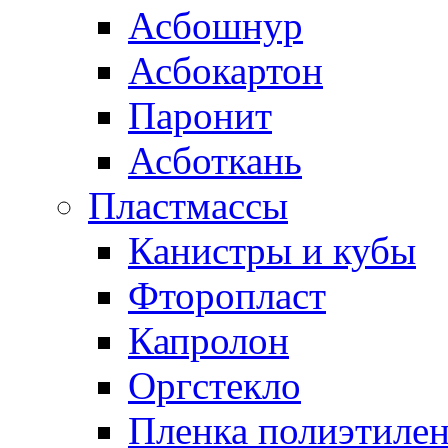
Асбошнур
Асбокартон
Паронит
Асботкань
Пластмассы
Канистры и кубы
Фторопласт
Капролон
Оргстекло
Пленка полиэтилен