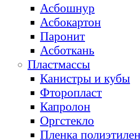
Асбошнур
Асбокартон
Паронит
Асботкань
Пластмассы
Канистры и кубы
Фторопласт
Капролон
Оргстекло
Пленка полиэтилен