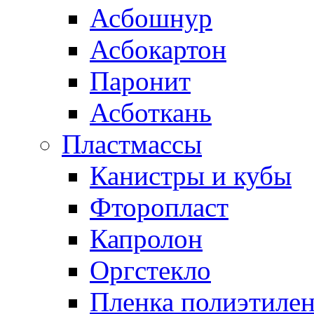
Асбошнур
Асбокартон
Паронит
Асботкань
Пластмассы
Канистры и кубы
Фторопласт
Капролон
Оргстекло
Пленка полиэтилен