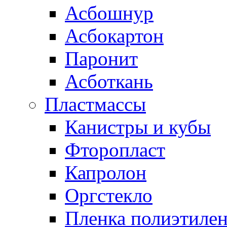
Асбошнур
Асбокартон
Паронит
Асботкань
Пластмассы
Канистры и кубы
Фторопласт
Капролон
Оргстекло
Пленка полиэтилен