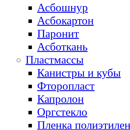
Асбошнур
Асбокартон
Паронит
Асботкань
Пластмассы
Канистры и кубы
Фторопласт
Капролон
Оргстекло
Пленка полиэтилен