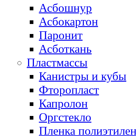
Асбошнур
Асбокартон
Паронит
Асботкань
Пластмассы
Канистры и кубы
Фторопласт
Капролон
Оргстекло
Пленка полиэтилен