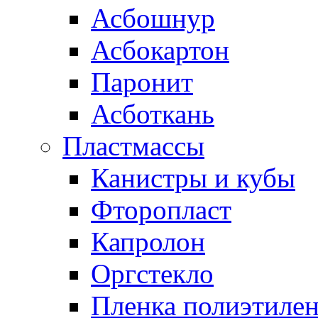
Асбошнур
Асбокартон
Паронит
Асботкань
Пластмассы
Канистры и кубы
Фторопласт
Капролон
Оргстекло
Пленка полиэтилен