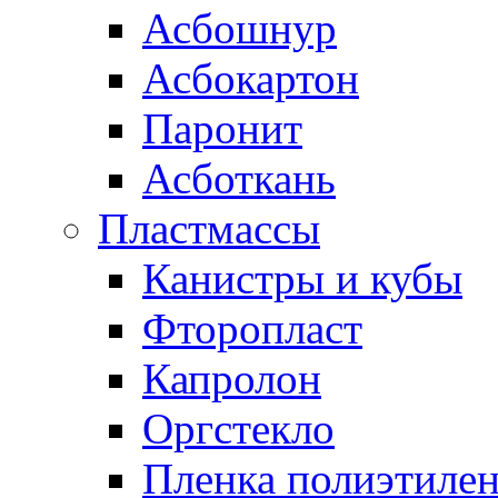
Асбошнур
Асбокартон
Паронит
Асботкань
Пластмассы
Канистры и кубы
Фторопласт
Капролон
Оргстекло
Пленка полиэтилен