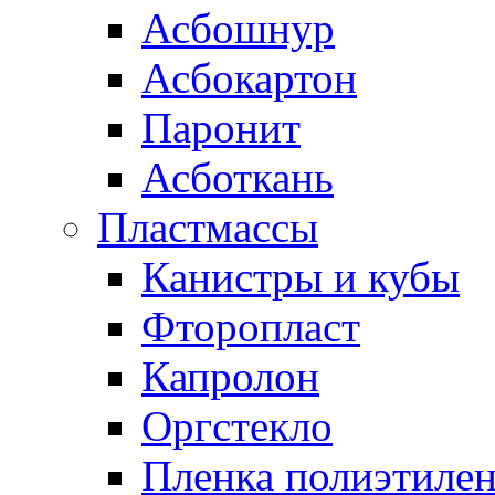
Асбошнур
Асбокартон
Паронит
Асботкань
Пластмассы
Канистры и кубы
Фторопласт
Капролон
Оргстекло
Пленка полиэтилен