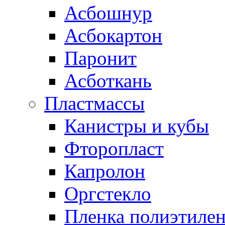
Асбошнур
Асбокартон
Паронит
Асботкань
Пластмассы
Канистры и кубы
Фторопласт
Капролон
Оргстекло
Пленка полиэтилен