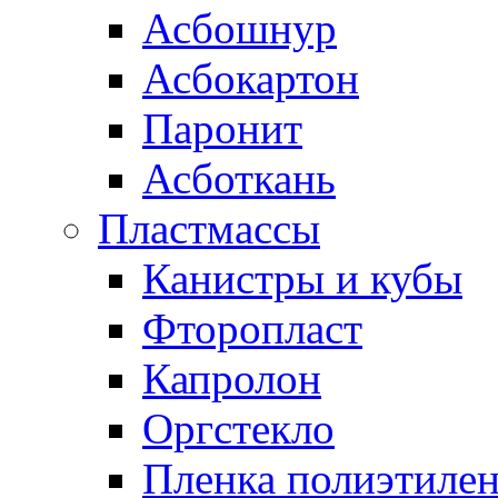
Асбошнур
Асбокартон
Паронит
Асботкань
Пластмассы
Канистры и кубы
Фторопласт
Капролон
Оргстекло
Пленка полиэтилен